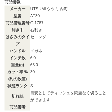
商品情報
メーカー
UTSUMI ウツミ 内海
型番
AT30
商品管理番号
G-1787
利き手
右利き
はさみのタイ
セニング
プ
ハンドル
メガネ
インチ数
6.0
重量(g)
63.0
カット率 %
30
(約の数値)
状態ランク
S
目安としてティッシュを問題なく切ること
切れ味
ができます
商品備考