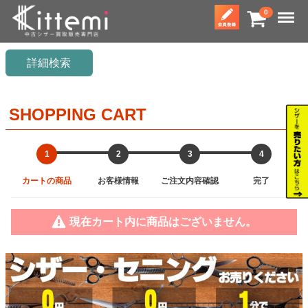
Menu
0
詳細検索
SHOPPING CART
1
2
3
4
カートの商品
お客様情報
ご注文内容確認
完了
現在カート内に商品はございません。