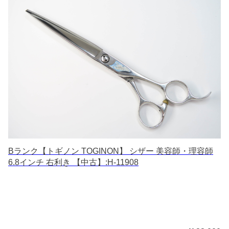
Bランク【トギノン TOGINON】 シザー 美容師・理容師
6.8インチ 右利き 【中古】:H-11908