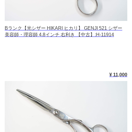
Bランク【光シザー HIKARI ヒカリ】 GENJI 521 シザー
美容師・理容師 4.8インチ 右利き 【中古】:H-11914
¥ 11,000