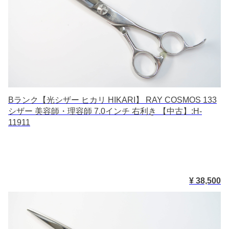
Bランク【光シザー ヒカリ HIKARI】 RAY COSMOS 133
シザー 美容師・理容師 7.0インチ 右利き 【中古】:H-
11911
¥ 38,500