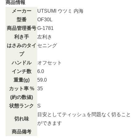
商品情報
メーカー
UTSUMI ウツミ 内海
型番
OF30L
商品管理番号
G-1781
利き手
左利き
はさみのタイ
セニング
プ
ハンドル
オフセット
インチ数
6.0
重量(g)
59.0
カット率 %
35
(約の数値)
状態ランク
S
目安としてティッシュを問題なく切ること
切れ味
ができます
商品備考