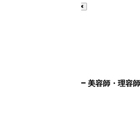
詳細検索する
条件をリセットする
詳細検索
Bランク【栄冠】 シザー 美容師・理容師 6.
加算ポイント：
50
pt
登録日：2026/06/02
商品コード：
H- 11630