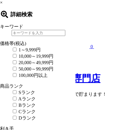
×
詳細検索
キーワード
価格帯(税込)
0
1～9,999円
10,000～19,999円
現在カート内に
20,000～49,999円
商品はございません。
50,000～99,999円
100,000円以上
商品ランク
Sランク
会員登録で
購入額の1％
がポイントで貯まります！
Aランク
会員登録
Bランク
ログイン
Cランク
Dランク
会社概要
よくある質問
利き手