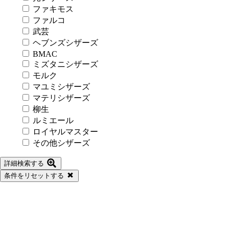
Bランク
ファキモス
Cランク
ファルコ
Dランク
武芸
ヘブンズシザーズ
利き手
BMAC
左利き
ミズタニシザーズ
右利き
モルク
マユミシザーズ
メーカー名
マテリシザーズ
アコス
柳生
内山シザーズ
ルミエール
オオカワプロシザーズ
ロイヤルマスター
キクシザーズ
その他シザーズ
キラシザーズ
サイキシザーズ
詳細検索する
サクシード
条件をリセットする
三和技研 SGK
シザーズジャパン
島理研
ジョーウェル
トギノン