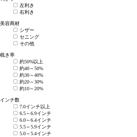
お気に入り
左利き
カートを見る
右利き
Menu
美容商材
シザー
詳細検索
セニング
その他
キーワード
梳き率
約50%以上
価格帯(税込)
約40～50%
1～9,999円
約30～40%
10,000～19,999円
約20～30%
20,000～49,999円
約10～20%
50,000～99,999円
100,000円以上
インチ数
7.0インチ以上
美容商材
6.5～6.9インチ
シザー
6.0～6.4インチ
セニング
5.5～5.9インチ
ドライヤー
5.0～5.4インチ
ヘアアイロン