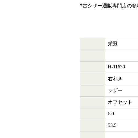
商品について
商品情報
メーカー
栄冠
型番
H-11630
商品管理番号
利き手
右利き
はさみのタイプ
シザー
ハンドル
オフセット
6.0
インチ数
53.5
重量(g)
カット率 % (約の数値)