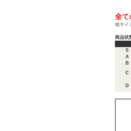
全て
他サイ
商品状
S
A
B
C
D