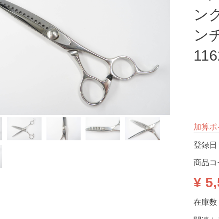
ング
ンチ
116
加算ポ
登録日：2
商品コ
¥ 5
在庫数