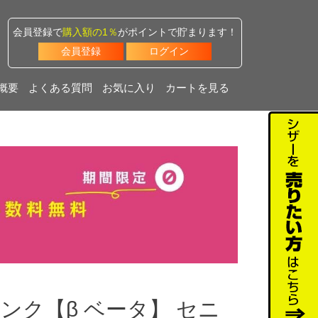
会員登録で
購入額の1％
がポイントで貯まります！
会員登録
ログイン
概要
よくある質問
お気に入り
カートを見る
ンク【β ベータ】 セニ