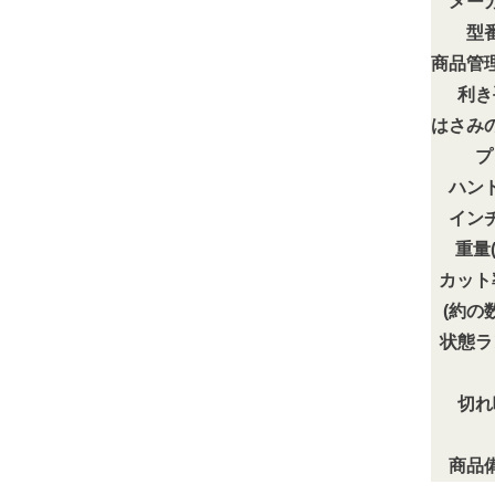
メー
型
商品管
利き
はさみ
プ
ハン
イン
重量(
カット
(約の
状態ラ
切れ
商品