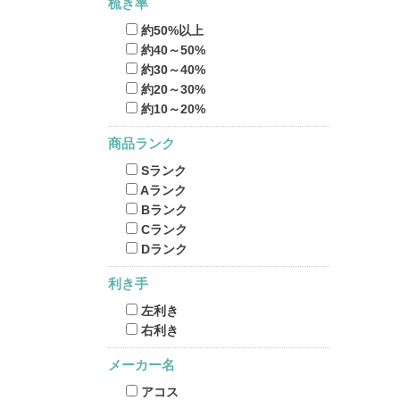
梳き率
約50%以上
約40～50%
約30～40%
約20～30%
約10～20%
商品ランク
Sランク
Aランク
Bランク
Cランク
Dランク
利き手
左利き
右利き
メーカー名
アコス