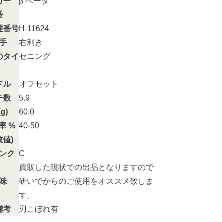
カー
β ベータ
番
理番号
H-11624
手
右利き
のタイ
セニング
ドル
オフセット
チ数
5.9
g)
60.0
率 %
40-50
数値)
ンク
C
買取した現状での出品となりますので
味
研いでからのご使用をオススメ致しま
す。
備考
刃こぼれ有