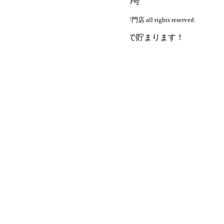
埼玉県公安委員会 第431070013050号
copyright (c) 中古シザー・美容はさみ通販専門店 all rights reserved.
会員登録で
購入額の1％
がポイントで貯まります！
会員登録
ログイン
会社概要
よくある質問
お気に入り
カートを見る
詳細検索
キーワード
価格帯(税込)
1～9,999円
10,000～19,999円
20,000～49,999円