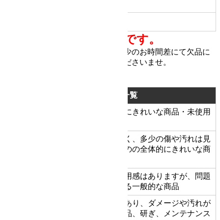
ができます
商品備考
全ての商品は一点ものです。
他サイトにて販売しています。 多少のお時間差にて欠品に
なることもございます。 ご了承くださいませ。
商品状態の基準
状態ランク一覧
新品同様にきれいな商品・未使用
新品同様品
S
品
状態がよく、多少の傷や汚れは見
A
美品
られるものの全体的にきれいな商
品
多少の使用感はありますが、問題
一般中古
B
なく使える一般的な商品
使用感があり、ダメージや汚れが
C
程度不良
目立つ商品、研ぎ、メンテナンス