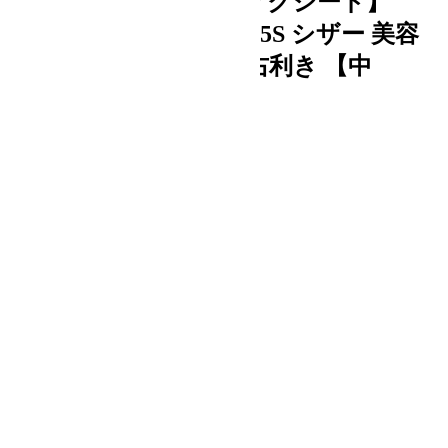
Bランク【SUCCEED サクシード】
ELLENA エレーナ EL55S シザー 美容
師・理容師 5.5インチ 右利き 【中
古】:H-11615
加算ポイント：
300
pt
登録日：2026/06/01
商品コード：
H- 11615
¥ 33,000
税込
在庫数：1
関連カテゴリ
数量