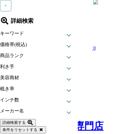
×
詳細検索
キーワード
価格帯(税込)
0
商品ランク
利き手
美容商材
梳き率
インチ数
現在カート内に
メーカー名
商品はございません。
詳細検索する
条件をリセットする