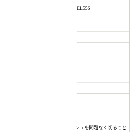
型番
ELLENA エレーナ EL55S
H-11615
商品管理番
号
利き手
右利き
はさみのタ
シザー
イプ
ハンドル
オフセット
5.5
インチ数
48.5
重量(g)
カット率 %
(約の数値)
B
状態ランク
目安としてティッシュを問題なく切ること
切れ味