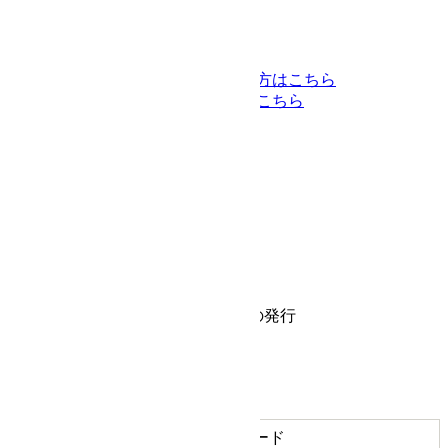
海外配送をご希望の方はこちら
返品についてはこちら
-会員登録不要-
カートに入れる
お気に入りに追加
商品についてのお問い合わせ
商品について
商品情報
メーカー
SUCCEED サクシード