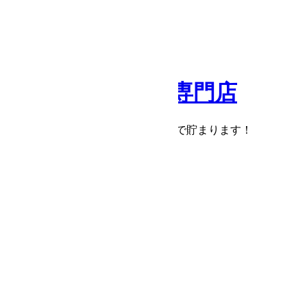
現在カート内に
商品はございません。
会員登録で
購入額の1％
がポイントで貯まります！
会員登録
ログイン
会社概要
よくある質問
お気に入り
カートを見る
Menu
詳細検索