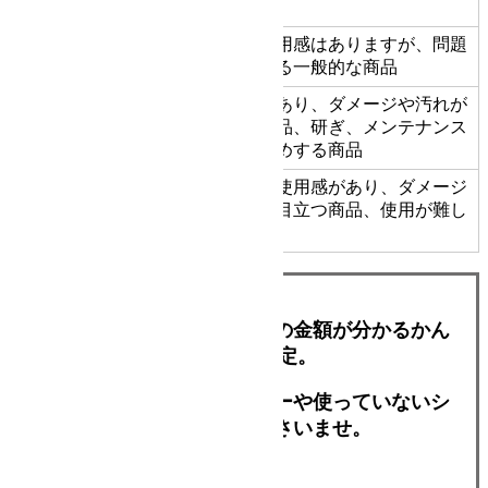
品
多少の使用感はありますが、問題
一般中古
B
なく使える一般的な商品
使用感があり、ダメージや汚れが
C
程度不良
目立つ商品、研ぎ、メンテナンス
をおすすめする商品
かなりの使用感があり、ダメージ
D
ジャンク品
や汚れが目立つ商品、使用が難し
い商品
写真を送るだけでおおよその金額が分かるかん
たんLINE査定。
買い替えを考えているシザーや使っていないシ
ザーでお試しくださいませ。