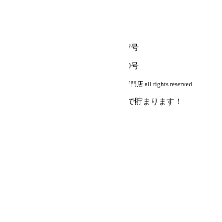
中古シザー通販専門店
古物商許可証番号
群馬県公安委員会 第421120000947号
埼玉県公安委員会 第431070013050号
copyright (c) 中古シザー・美容はさみ通販専門店 all rights reserved.
会員登録で
購入額の1％
がポイントで貯まります！
会員登録
ログイン
会社概要
よくある質問
お気に入り
カートを見る
詳細検索
キーワード