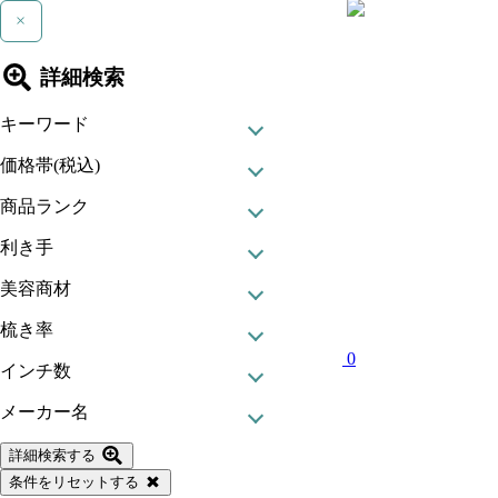
×
詳細検索
キーワード
価格帯(税込)
商品ランク
利き手
美容商材
梳き率
0
インチ数
メーカー名
詳細検索する
条件をリセットする