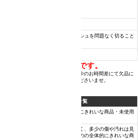
カット率 %
(約の数値)
B
状態ランク
目安としてティッシュを問題なく切ること
切れ味
ができます
商品備考
刃減り有
全ての商品は一点ものです。
他サイトにて販売しています。 多少のお時間差にて欠品に
なることもございます。 ご了承くださいませ。
商品状態の基準
状態ランク一覧
新品同様にきれいな商品・未使用
新品同様品
S
品
状態がよく、多少の傷や汚れは見
A
美品
られるものの全体的にきれいな商