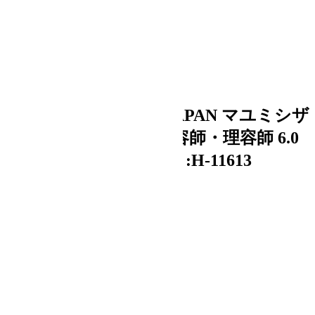
Bランク【MAYUMI JAPAN マユミシザ
ー】 SFS-60 シザー 美容師・理容師 6.0
インチ 右利き 【中古】:H-11613
加算ポイント：
80
pt
登録日：2026/06/01
商品コード：
H-11613
¥ 8,800
税込