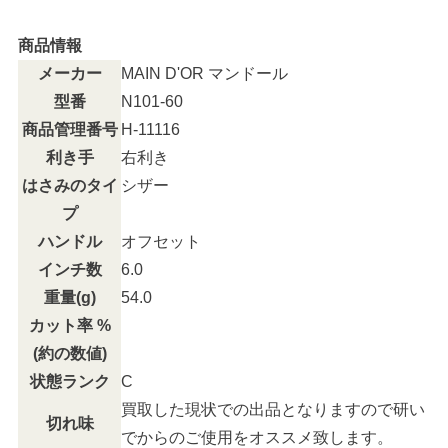
商品情報
メーカー
MAIN D'OR マンドール
型番
N101-60
商品管理番号
H-11116
利き手
右利き
はさみのタイ
シザー
プ
ハンドル
オフセット
インチ数
6.0
重量(g)
54.0
カット率 %
(約の数値)
状態ランク
C
買取した現状での出品となりますので研い
切れ味
でからのご使用をオススメ致します。