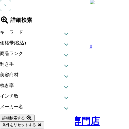
×
詳細検索
キーワード
価格帯(税込)
0
商品ランク
利き手
美容商材
梳き率
インチ数
現在カート内に
メーカー名
商品はございません。
詳細検索する
条件をリセットする