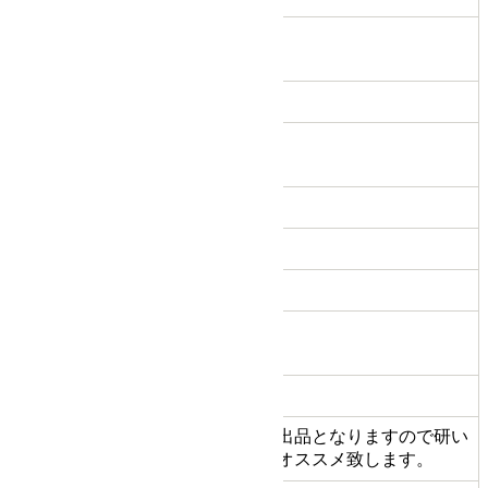
H-11096
商品管理番
号
利き手
右利き
はさみのタ
シザー
イプ
ハンドル
オフセット
6.0
インチ数
54.0
重量(g)
カット率 %
(約の数値)
C
状態ランク
買取した現状での出品となりますので研い
切れ味
でからのご使用をオススメ致します。