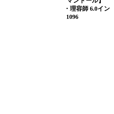
Cランク【MAIN D'OR マンドール】
N101-60 シザー 美容師・理容師 6.0イン
チ 右利き 【中古】:H-11096
加算ポイント：
20
pt
登録日：2026/03/10
商品コード：
H- 11096
¥ 2,200
税込
在庫数：1
関連カテゴリ
数量