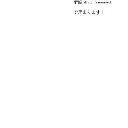
copyright (c) 中古シザー・美容はさみ通販専門店 all rights reserved.
会員登録で
購入額の1％
がポイントで貯まります！
会員登録
ログイン
会社概要
よくある質問
お気に入り
カートを見る
詳細検索
キーワード
価格帯(税込)
1～9,999円
10,000～19,999円
20,000～49,999円
50,000～99,999円