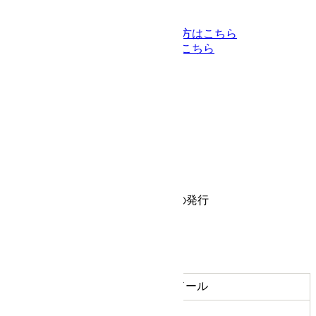
海外配送をご希望の方はこちら
返品についてはこちら
-会員登録不要-
カートに入れる
お気に入りに追加
商品についてのお問い合わせ
商品について
商品情報
メーカー
MAIN D'OR マンドール
N101-60
型番