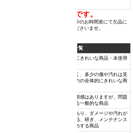
商品備考
刃こぼれ有
全ての商品は一点ものです。
他サイトにて販売しています。 多少のお時間差にて欠品に
なることもございます。 ご了承くださいませ。
商品状態の基準
状態ランク一覧
新品同様にきれいな商品・未使用
新品同様品
S
品
状態がよく、多少の傷や汚れは見
A
美品
られるものの全体的にきれいな商
品
多少の使用感はありますが、問題
一般中古
B
なく使える一般的な商品
使用感があり、ダメージや汚れが
C
程度不良
目立つ商品、研ぎ、メンテナンス
をおすすめする商品