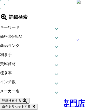
×
詳細検索
キーワード
価格帯(税込)
0
商品ランク
利き手
美容商材
梳き率
インチ数
現在カート内に
メーカー名
商品はございません。
詳細検索する
条件をリセットする