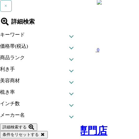
×
詳細検索
キーワード
価格帯(税込)
0
商品ランク
利き手
美容商材
梳き率
インチ数
現在カート内に
メーカー名
商品はございません。
詳細検索する
条件をリセットする