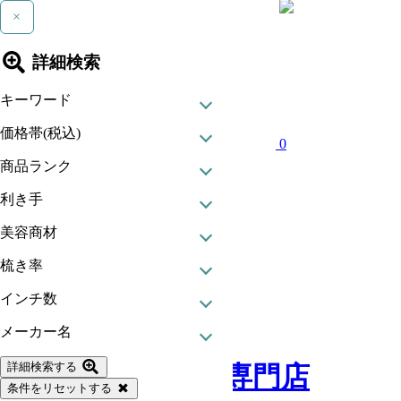
×
詳細検索
キーワード
価格帯(税込)
0
商品ランク
利き手
美容商材
梳き率
インチ数
現在カート内に
メーカー名
商品はございません。
詳細検索する
条件をリセットする