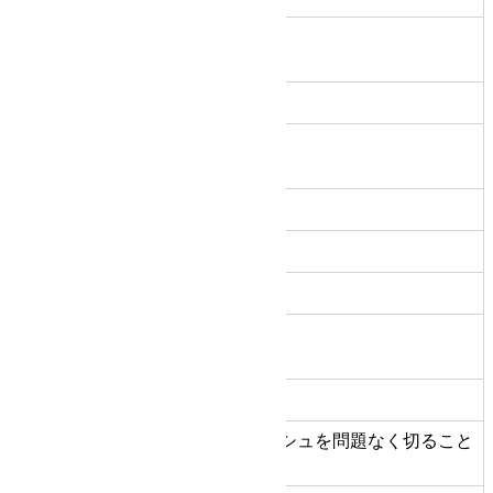
H-11763
商品管理番
号
利き手
右利き
はさみのタ
シザー
イプ
ハンドル
メガネ
5.5
インチ数
49.0
重量(g)
カット率 %
(約の数値)
B
状態ランク
目安としてティッシュを問題なく切ること
切れ味
ができます