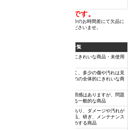
商品備考
全ての商品は一点ものです。
他サイトにて販売しています。 多少のお時間差にて欠品に
なることもございます。 ご了承くださいませ。
商品状態の基準
状態ランク一覧
新品同様にきれいな商品・未使用
新品同様品
S
品
状態がよく、多少の傷や汚れは見
A
美品
られるものの全体的にきれいな商
品
多少の使用感はありますが、問題
一般中古
B
なく使える一般的な商品
使用感があり、ダメージや汚れが
C
程度不良
目立つ商品、研ぎ、メンテナンス
をおすすめする商品