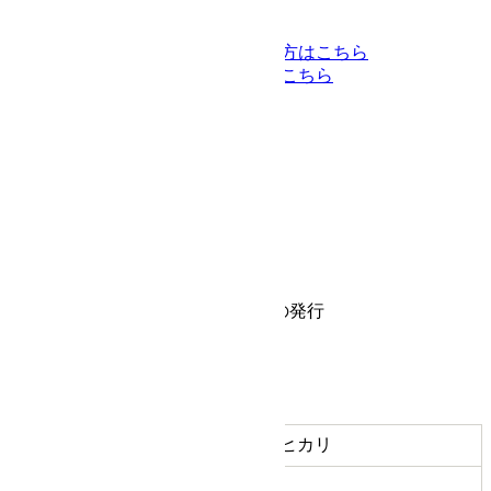
海外配送をご希望の方はこちら
返品についてはこちら
-会員登録不要-
カートに入れる
お気に入りに追加
商品についてのお問い合わせ
商品について
商品情報
メーカー
光シザー HIKARI ヒカリ
E-5.5
型番