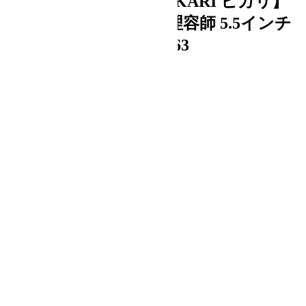
Bランク【光シザー HIKARI ヒカリ】
E-5.5 シザー 美容師・理容師 5.5インチ
右利き 【中古】:H-11763
加算ポイント：
100
pt
登録日：2026/07/02
商品コード：
H- 11763
¥ 11,000
税込
在庫数：1
関連カテゴリ
数量