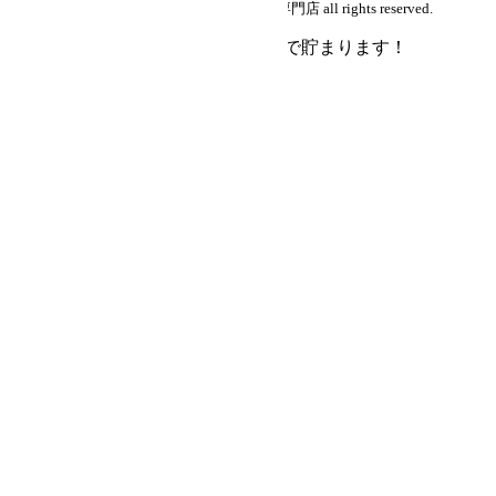
copyright (c) 中古シザー・美容はさみ通販専門店 all rights reserved.
会員登録で
購入額の1％
がポイントで貯まります！
会員登録
ログイン
会社概要
よくある質問
お気に入り
カートを見る
詳細検索
キーワード
価格帯(税込)
1～9,999円
10,000～19,999円
20,000～49,999円
50,000～99,999円