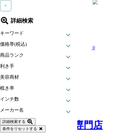
×
詳細検索
キーワード
価格帯(税込)
0
商品ランク
利き手
美容商材
梳き率
インチ数
現在カート内に
メーカー名
商品はございません。
詳細検索する
条件をリセットする